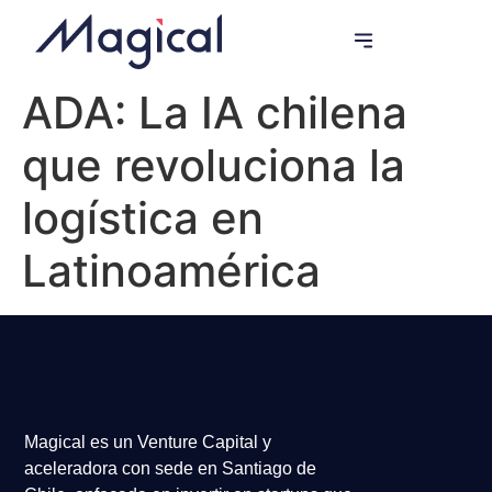
Programas de Innovación
ADA: La IA chilena
que revoluciona la
logística en
Latinoamérica
Magical es un Venture Capital y
aceleradora con sede en Santiago de