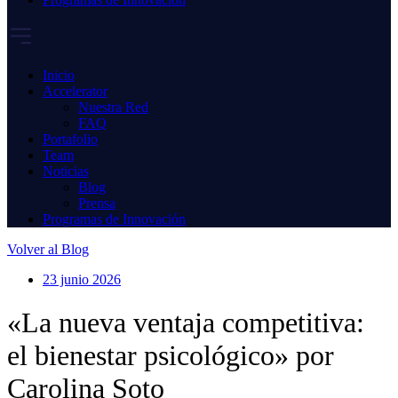
Inicio
Accelerator
Nuestra Red
FAQ
Portafolio
Team
Noticias
Blog
Prensa
Programas de Innovación
Volver al Blog
23 junio 2026
«La nueva ventaja competitiva:
el bienestar psicológico» por
Carolina Soto