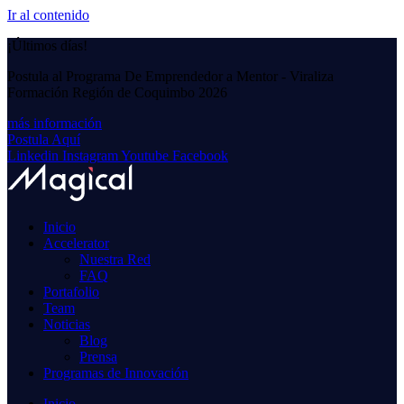
Ir al contenido
¡Últimos días!
Postula al Programa De Emprendedor a Mentor - Viraliza
Formación Región de Coquimbo 2026
más información
Postula Aquí
Linkedin
Instagram
Youtube
Facebook
Inicio
Accelerator
Nuestra Red
FAQ
Portafolio
Team
Noticias
Blog
Prensa
Programas de Innovación
Inicio